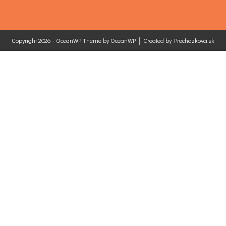
Copyright 2026 - OceanWP Theme by OceanWP │ Created by
Prochazkovci.sk