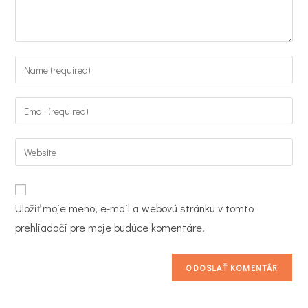
Enter
your
name
Enter
or
your
username
email
Enter
to
address
your
comment
to
website
comment
URL
Uložiť moje meno, e-mail a webovú stránku v tomto
(optional)
prehliadači pre moje budúce komentáre.