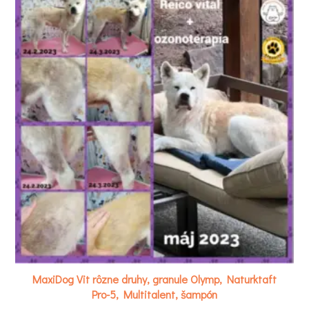
MaxiDog Vit rôzne druhy, granule Olymp, Naturktaft
Pro-5, Multitalent, šampón