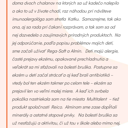
doma dvoch chalanov na ktorých sa už kadečo nalepilo
a ako to už v živote chodí, raz náhodou pri návšteve
imunoalergológa som stretla Katku. Samozrejme, tak ako
ona, aj sa rada pri čakaní rozprávam, a tak som sa od
nej dozvedela o zaujímavých prírodných produktoch. Na
jej odporúčanie, podľa popisu problémov mojich detí,
sme začali užívať Rega-Saft a Almin. Deti majú alergie,
časté prejavy ekzému, opakované prechladnutia a
veľakrát sa mi sťažovali na bolesti bruška. Postupne sa
ekzém u detí začal strácať a aj keď brali antibiotiká –
vtedy bol ten ekzém takmer po celom tele – ekzém sa
prejavil len vo veľmi malej miere. A keď ich svrbela
pokožka nastriekala som na tie miesta Multitalent – tiež
produkt spoločnosti Reico. Alminom sme zase dopĺňali
minerály a ostatné stopové prvky. Na bolesti bruška sa
už nesťažujú a aktivitou, či už tou v škole alebo mimo nej,