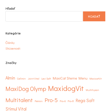
Hľadať
HĽADAŤ
Kategórie
Články
Skúsenosti
Značky
Almin
MaxiCat Sterne Menu
Cellmin
Joint Vital
Levi Saft
MaxicatVit
MaxidogVit
MaxiDog Olymp
Multihysan
Multitalent
Pro-5
Rega Saft
Petmin
Pro-6
Pro-8
Stimul Vital