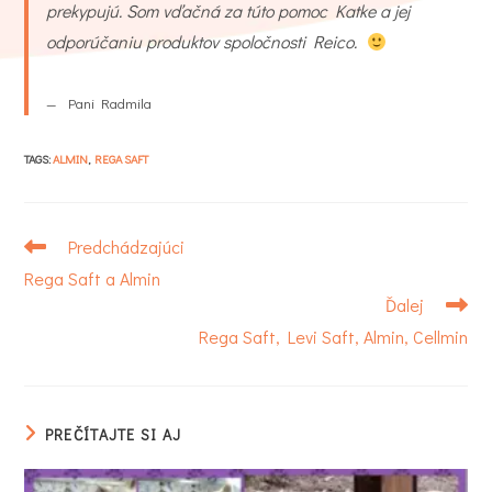
prekypujú. Som vďačná za túto pomoc Katke a jej
odporúčaniu produktov spoločnosti Reico.
Pani Radmila
TAGS
:
ALMIN
,
REGA SAFT
Read
Predchádzajúci
more
Rega Saft a Almin
articles
Ďalej
Rega Saft, Levi Saft, Almin, Cellmin
PREČÍTAJTE SI AJ