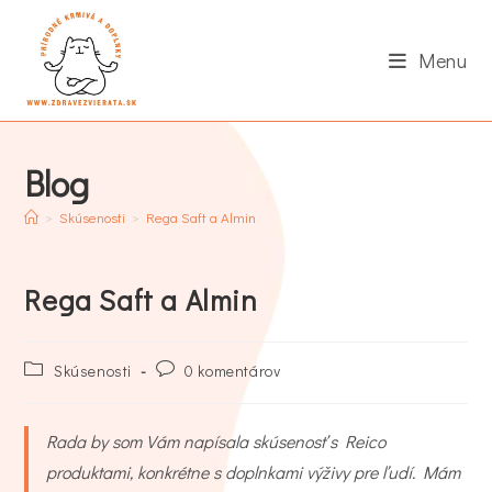
Skip
to
Menu
content
Blog
>
Skúsenosti
>
Rega Saft a Almin
Rega Saft a Almin
Post
Post
Skúsenosti
0 komentárov
category:
comments:
Rada by som Vám napísala skúsenosť s Reico
produktami, konkrétne s doplnkami výživy pre ľudí. Mám