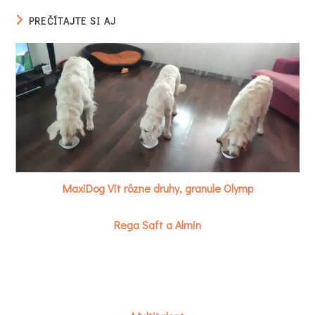
PREČÍTAJTE SI AJ
MaxiDog Vit rôzne druhy, granule Olymp
Rega Saft a Almin