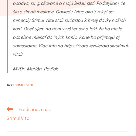
podáva, sú grošované a majú lesklú stsť. Podotýkam, že
šlo o zimné mesiace. Odvtedy /viac ako 3 roky/ sa
minerály Stimul Vital stali súčasťou kŕmnej dávky našich
koní. Oceňujem na ňom vyváženosť a fakt, že ho nie je
potrebné miešať do iných krmív. Kone ho prijímajú aj
samostatne. Viac info na https://zdravezvierata.sk/stimul-
vital/
MVDr. Marián Pavľak
TAGS
:
STIMUL VITAL
Read
Predchádzajúci
more
Stimul Vital
articles