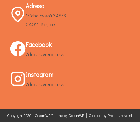
Adresa
Michalovská 346/3
04011 Košice
Facebook
Zdravezvierata.sk
Instagram
Zdravezvierata.sk
Copyright 2026 - OceanWP Theme by OceanWP │ Created by
Prochazkovci.sk