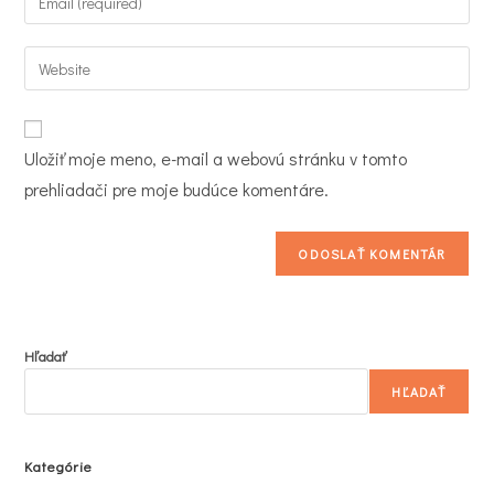
or
your
username
email
Enter
to
address
your
comment
to
website
comment
URL
Uložiť moje meno, e-mail a webovú stránku v tomto
(optional)
prehliadači pre moje budúce komentáre.
Hľadať
HĽADAŤ
Kategórie