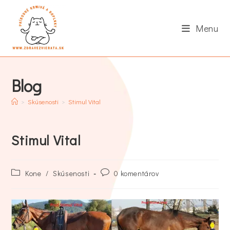
Skip
to
Menu
content
Blog
>
Skúsenosti
>
Stimul Vital
Stimul Vital
Post
Post
Kone
/
Skúsenosti
0 komentárov
category:
comments: