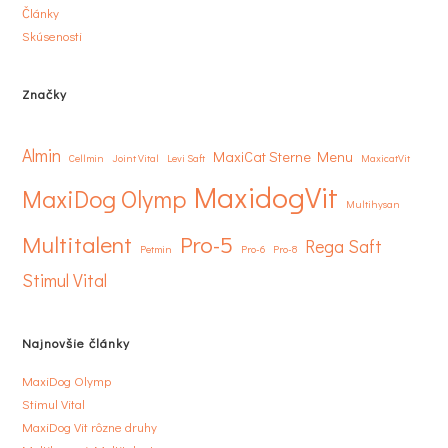
Články
Skúsenosti
Značky
Almin
MaxiCat Sterne Menu
Cellmin
Joint Vital
Levi Saft
MaxicatVit
MaxidogVit
MaxiDog Olymp
Multihysan
Multitalent
Pro-5
Rega Saft
Petmin
Pro-6
Pro-8
Stimul Vital
Najnovšie články
MaxiDog Olymp
Stimul Vital
MaxiDog Vit rôzne druhy