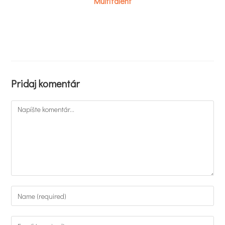
Multitalent
Pridaj komentár
Komentár
Enter
your
name
Enter