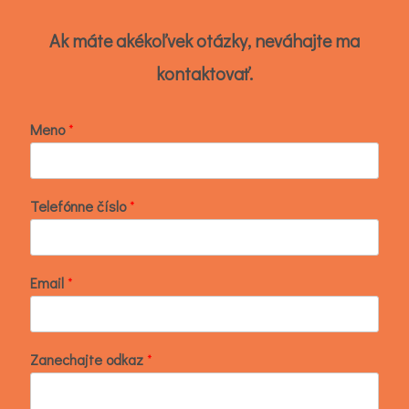
Ak máte akékoľvek otázky, neváhajte ma
kontaktovať.
Meno
*
Telefónne číslo
*
E
Email
*
m
a
i
l
Zanechajte odkaz
*
M
e
n