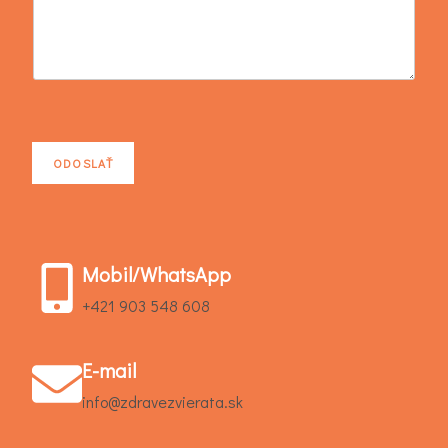
o
o
d
k
a
z
ODOSLAŤ
Mobil/WhatsApp
+421 903 548 608
E-mail
info@zdravezvierata.sk